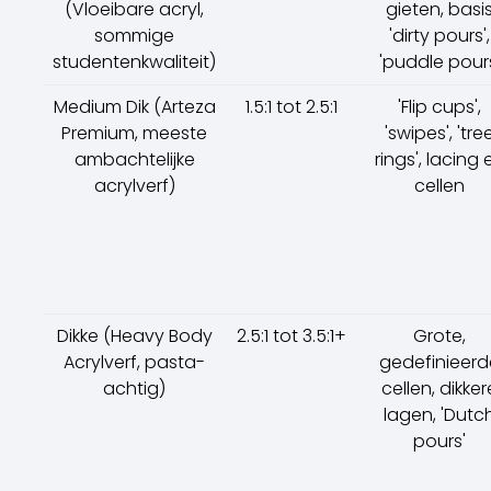
(Vloeibare acryl,
gieten, basi
sommige
'dirty pours',
studentenkwaliteit)
'puddle pour
Medium Dik (Arteza
1.5:1 tot 2.5:1
'Flip cups',
Premium, meeste
'swipes', 'tre
ambachtelijke
rings', lacing 
acrylverf)
cellen
Dikke (Heavy Body
2.5:1 tot 3.5:1+
Grote,
Acrylverf, pasta-
gedefinieerd
achtig)
cellen, dikker
lagen, 'Dutc
pours'